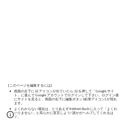
[このページを編集するには]
画面の左下に (i) アイコンが出ていたら: (i) を押して「Google サイ
ト」に進んで Google アカウントでログインして下さい。ログイン後
にサイトを見ると、画面の右下に編集ボタン (鉛筆アイコン) が現れ
ます。
よくわからない場合は、とりあえず IHANet Slack に入って「よくわ
かりません!」と高らかに宣言しよう! 誰かがヘルプしてくれるは
ず。