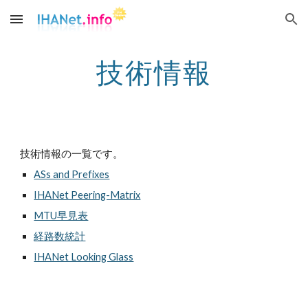
Skip to main content
Skip to navigation
技術情報
技術情報の一覧です。
ASs and Prefixes
IHANet Peering-Matrix
MTU早見表
経路数統計
IHANet Looking Glass