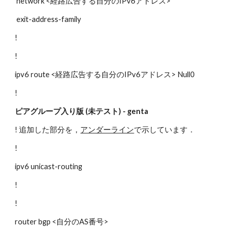
 network <経路広告する自分のIPv6アドレス>
 exit-address-family
!
!
ipv6 route <経路広告する自分のIPv6アドレス> Null0
!
ピアグループ入り版 (未テスト) - genta
! 追加した部分を，
アンダーライン
で示しています．
!
ipv6 unicast-routing
!
!
router bgp <自分のAS番号>