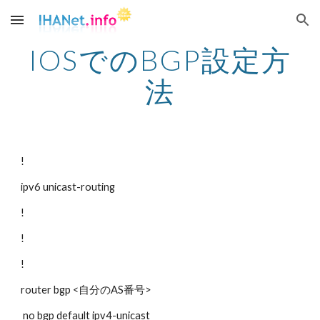
Skip to main content
Skip to navigation
IOSでのBGP設定方
法
!
ipv6 unicast-routing
!
!
!
router bgp <自分のAS番号>
 no bgp default ipv4-unicast