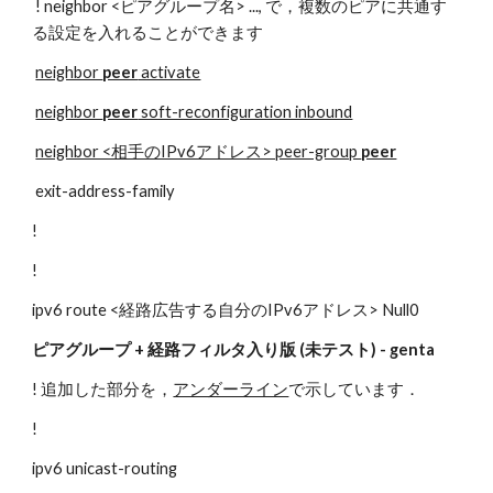
 ! neighbor <ピアグループ名> ..., で，複数のピアに共通す
る設定を入れることができます
neighbor 
peer
 activate
neighbor 
peer
 soft-reconfiguration inbound
neighbor <相手のIPv6アドレス> peer-group 
peer
 exit-address-family
!
!
ipv6 route <経路広告する自分のIPv6アドレス> Null0
ピアグループ + 経路フィルタ入り版 (未テスト) - genta
! 追加した部分を，
アンダーライン
で示しています．
!
ipv6 unicast-routing